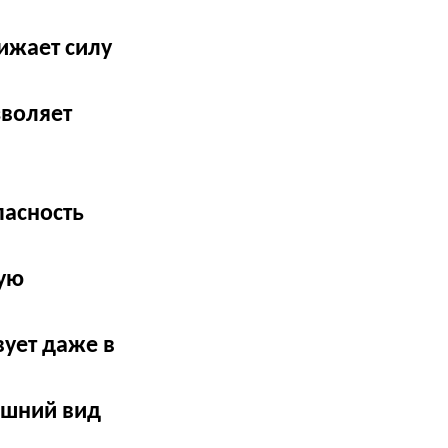
ижает силу
зволяет
.
пасность
бую
вует даже в
нешний вид