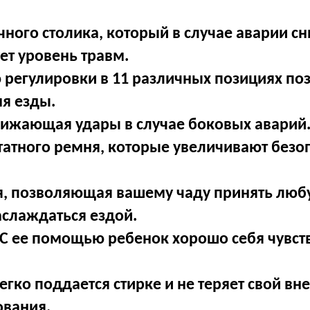
ного столика, который в случае аварии сн
ет уровень травм.
 регулировки в 11 различных позициях по
я езды.
снижающая удары в случае боковых аварий
татного ремня, которые увеличивают безо
я, позволяющая вашему чаду принять лю
аслаждаться ездой.
 С ее помощью ребенок хорошо себя чувст
легко поддается стирке и не теряет свой в
ования.