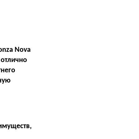
onza Nova
ь отлично
тнего
ную
имуществ,