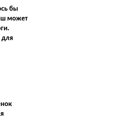
ось бы
лыш может
ги.
 для
ёнок
ся