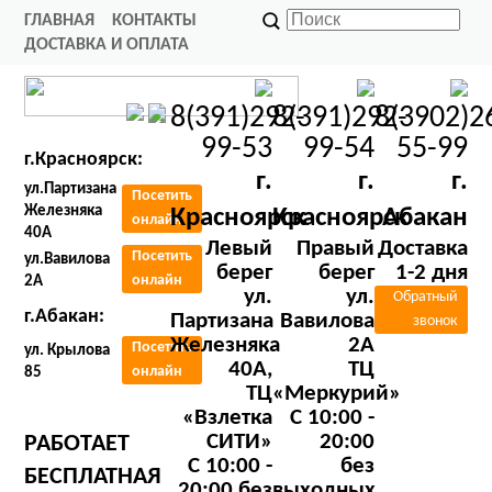
ГЛАВНАЯ
КОНТАКТЫ
ДОСТАВКА И ОПЛАТА
8(391)292-
8(391)292-
8(3902)2
99-53
99-54
55-99
г.Красноярск:
г.
г.
г.
ул.Партизана
Посетить
Железняка
Красноярск
Красноярск
Абакан
онлайн
40А
Левый
Правый
Доставка
Посетить
ул.Вавилова
берег
берег
1-2 дня
онлайн
2А
ул.
ул.
Обратный
г.Абакан:
Партизана
Вавилова
звонок
Железняка
2А
Посетить
ул. Крылова
40А,
ТЦ
онлайн
85
ТЦ
«Меркурий»
«Взлетка
C 10:00 -
СИТИ»
20:00
РАБОТАЕТ
C 10:00 -
без
БЕСПЛАТНАЯ
20:00 без
выходных