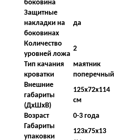
боковина
Защитные
накладки на
да
боковинах
Количество
2
уровней ложа
Тип качания
маятник
кроватки
поперечный
Внешние
125x72x114
габариты
см
(ДхШхВ)
Возраст
0-3 года
Габариты
123x75x13
упаковки