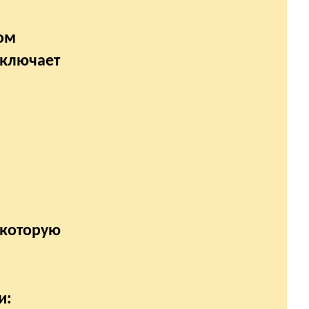
а
ом
включает
 которую
и: