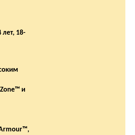
лет, 18-
ысоким
eZone™ и
eArmour™,