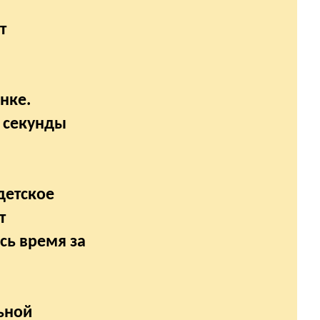
т
нке.
е секунды
детское
т
сь время за
ьной