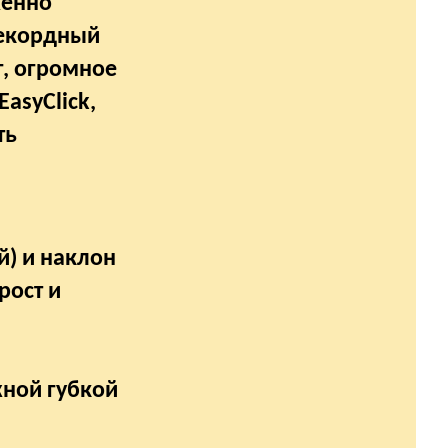
женно
рекордный
г, огромное
asyClick,
ть
й) и наклон
рост и
жной губкой