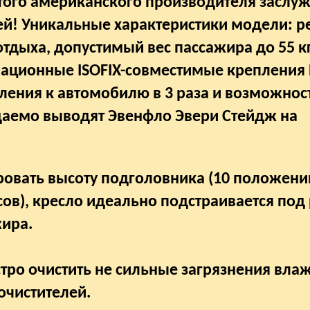
нитого американского производителя заслу
ей! Уникальные характеристики модели: 
тдыха, допустимый вес пассажира до 55 к
вационные ISOFIX-совместимые крепления E
ения к автомобилю в 3 раза и возможнос
даемо выводят Эвенфло Эвери Стейдж на
овать высоту подголовника (10 положени
сов), кресло идеально подстраивается под 
жира.
стро очистить не сильные загрязнения вла
очистителей.