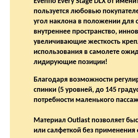
Evenflo Every Stage DLX от име
пользуется любовью покупател
угол наклона в положении для о
внутреннее пространство, инно
увеличивающие жесткость крепл
использования в самолете ожи
лидирующие позиции!
Благодаря возможности регулир
спинки (5 уровней, до 145 граду
потребности маленького пасса
Материал Outlast позволяет бы
или салфеткой без применения 