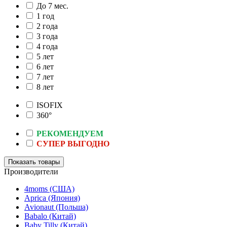
До 7 мес.
1 год
2 года
3 года
4 года
5 лет
6 лет
7 лет
8 лет
ISOFIX
360°
РЕКОМЕНДУЕМ
СУПЕР ВЫГОДНО
Производители
4moms (США)
Aprica (Япония)
Avionaut (Польша)
Babalo (Китай)
Baby Tilly (Китай)