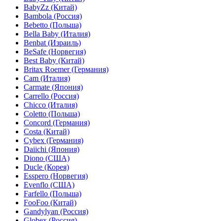
BabyZz (Китай)
Bambola (Россия)
Bebetto (Польша)
Bella Baby (Италия)
Benbat (Израиль)
BeSafe (Норвегия)
Best Baby (Китай)
Britax Roemer (Германия)
Cam (Италия)
Carmate (Япония)
Carrello (Россия)
Chicco (Италия)
Coletto (Польша)
Concord (Германия)
Costa (Китай)
Cybex (Германия)
Daiichi (Япония)
Diono (США)
Ducle (Корея)
Esspero (Норвегия)
Evenflo (США)
Farfello (Польша)
FooFoo (Китай)
Gandylyan (Россия)
Globex (Россия)