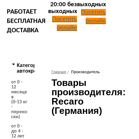
20:00 без
выходных
выходных
РАБОТАЕТ
Посетить
Посетить
онлайн
БЕСПЛАТНАЯ
онлайн
ДОСТАВКА
Категории
автокресел
Главная
Производитель
Товары
от 0 -
12
производителя:
месяце
в
Recaro
(0-13 кг
-
(Германия)
перено
ски)
от 0 -
до 4 -
12 лет