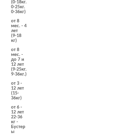
(0-18кг.
0-25кг.
0-36кг)
от 8
мес. - 4
лет
(9-18
кг)
от 8
мес. -
до 7 и
12 лет
(9-25кг.
9-36кг.)
от 3 -
12 лет
(15-
36кг)
от 6 -
12 лет
22-36
кг -
Бустер
ы