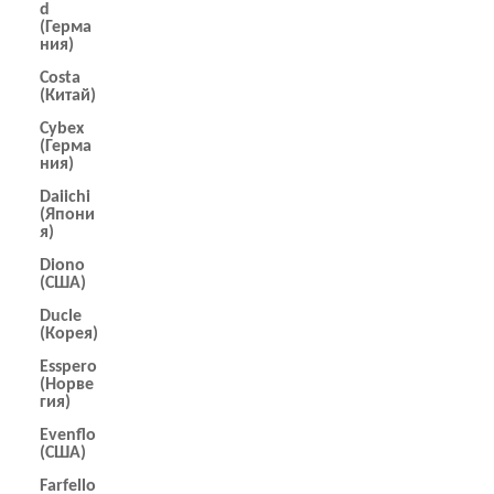
d
(Герма
ния)
Costa
(Китай)
Cybex
(Герма
ния)
Daiichi
(Япони
я)
Diono
(США)
Ducle
(Корея)
Esspero
(Норве
гия)
Evenflo
(США)
Farfello