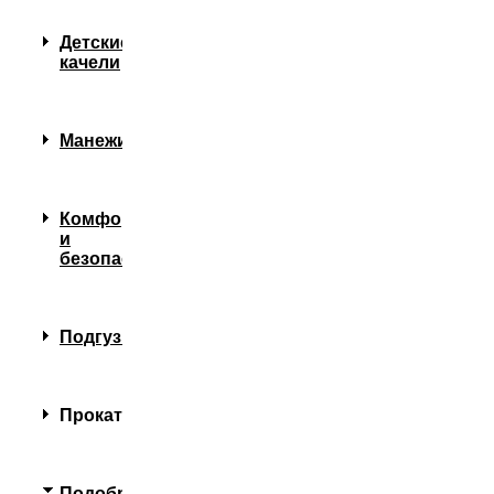
Детские
качели
Манежи
Комфорт
и
безопасность
Подгузники
Прокат
Подобрать