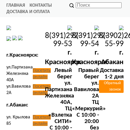
ГЛАВНАЯ
КОНТАКТЫ
ДОСТАВКА И ОПЛАТА
8(391)292-
8(391)292-
8(3902)2
99-53
99-54
55-99
г.
г.
г.
г.Красноярск:
Красноярск
Красноярск
Абакан
ул.Партизана
Левый
Правый
Доставка
Посетить
Железняка
берег
берег
1-2 дня
онлайн
40А
ул.
ул.
Обратный
ул.Вавилова
Посетить
Партизана
Вавилова
звонок
2А
онлайн
Железняка
2А
40А,
ТЦ
г.Абакан:
ТЦ
«Меркурий»
«Взлетка
C 10:00 -
ул. Крылова
Посетить
СИТИ»
20:00
85
онлайн
C 10:00 -
без