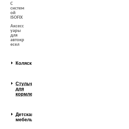
С
систем
ой
ISOFIX
Аксесс
уары
для
автокр
есел
Коляски
Стульчики
для
кормления
Детская
мебель