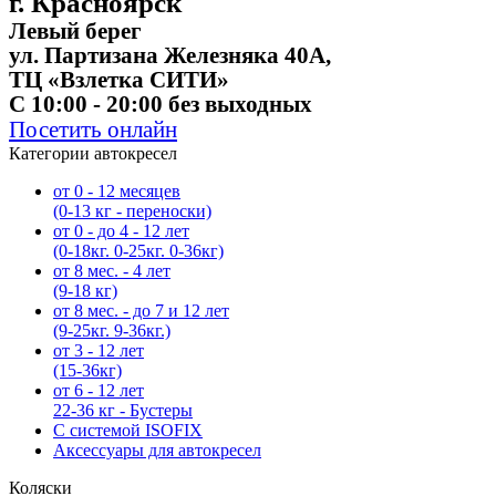
г. Красноярск
Левый берег
ул. Партизана Железняка 40А,
ТЦ «Взлетка СИТИ»
C 10:00 - 20:00 без выходных
Посетить онлайн
Категории автокресел
от 0 - 12 месяцев
(0-13 кг - переноски)
от 0 - до 4 - 12 лет
(0-18кг. 0-25кг. 0-36кг)
от 8 мес. - 4 лет
(9-18 кг)
от 8 мес. - до 7 и 12 лет
(9-25кг. 9-36кг.)
от 3 - 12 лет
(15-36кг)
от 6 - 12 лет
22-36 кг - Бустеры
С системой ISOFIX
Аксессуары для автокресел
Коляски