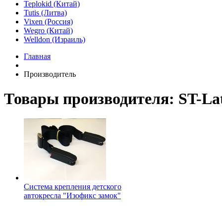
Teplokid (Китай)
Tutis (Литва)
Vixen (Россия)
Wegro (Китай)
Welldon (Израиль)
Главная
Производитель
Товары производителя: ST-La
Система крепления детского
автокресла "Изофикс замок"