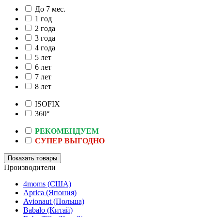
До 7 мес.
1 год
2 года
3 года
4 года
5 лет
6 лет
7 лет
8 лет
ISOFIX
360°
РЕКОМЕНДУЕМ
СУПЕР ВЫГОДНО
Производители
4moms (США)
Aprica (Япония)
Avionaut (Польша)
Babalo (Китай)