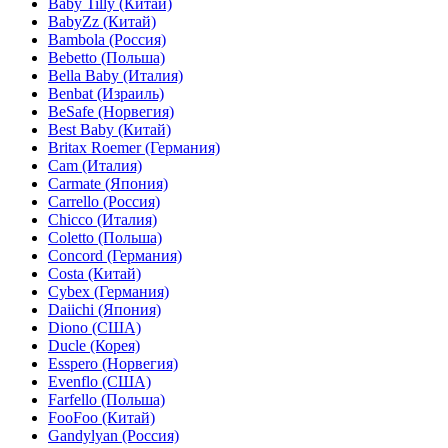
Baby Tilly (Китай)
BabyZz (Китай)
Bambola (Россия)
Bebetto (Польша)
Bella Baby (Италия)
Benbat (Израиль)
BeSafe (Норвегия)
Best Baby (Китай)
Britax Roemer (Германия)
Cam (Италия)
Carmate (Япония)
Carrello (Россия)
Chicco (Италия)
Coletto (Польша)
Concord (Германия)
Costa (Китай)
Cybex (Германия)
Daiichi (Япония)
Diono (США)
Ducle (Корея)
Esspero (Норвегия)
Evenflo (США)
Farfello (Польша)
FooFoo (Китай)
Gandylyan (Россия)