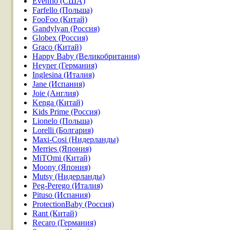
Evenflo (США)
Farfello (Польша)
FooFoo (Китай)
Gandylyan (Россия)
Globex (Россия)
Graco (Китай)
Happy Baby (Великобритания)
Heyner (Германия)
Inglesina (Италия)
Jane (Испания)
Joie (Англия)
Kenga (Китай)
Kids Prime (Россия)
Lionelo (Польша)
Lorelli (Болгария)
Maxi-Cosi (Нидерланды)
Merries (Япония)
MiTOmi (Китай)
Moony (Япония)
Mutsy (Нидерланды)
Peg-Perego (Италия)
Pituso (Испания)
ProtectionBaby (Россия)
Rant (Китай)
Recaro (Германия)