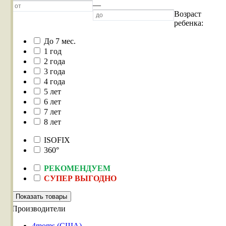
—
Возраст
ребенка:
До 7 мес.
1 год
2 года
3 года
4 года
5 лет
6 лет
7 лет
8 лет
ISOFIX
360°
РЕКОМЕНДУЕМ
СУПЕР ВЫГОДНО
Производители
4moms (США)